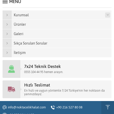
MENÜ
Kurumsal
Ürünler
Galeri
Sıkça Sorulan Sorular
İletişim
7x24 Teknik Destek
0555 104 44 95 hemen arayın.
Hızlı Teslimat
En hızlı ve uygun yöntemle 7/24 Türkiye'nin her noktasın da
yanınızdayız.
info@noktacelikhalat.com
+90 216 527 80 08