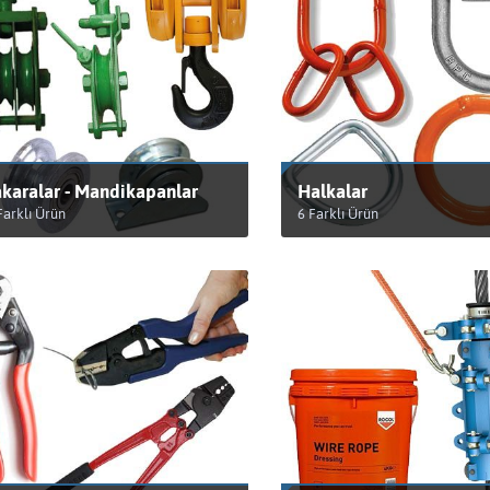
karalar - Mandikapanlar
Halkalar
Farklı Ürün
6 Farklı Ürün
RÜNLERİ GÖRÜNTÜLE
ÜRÜNLERİ GÖRÜNTÜLE