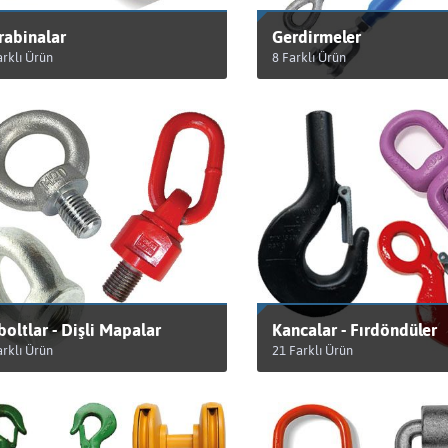
rabinalar
Gerdirmeler
arklı Ürün
8 Farklı Ürün
RÜNLERİ GÖRÜNTÜLE
ÜRÜNLERİ GÖRÜNTÜLE
boltlar - Dişli Mapalar
Kancalar - Fırdöndüler
arklı Ürün
21 Farklı Ürün
RÜNLERİ GÖRÜNTÜLE
ÜRÜNLERİ GÖRÜNTÜLE