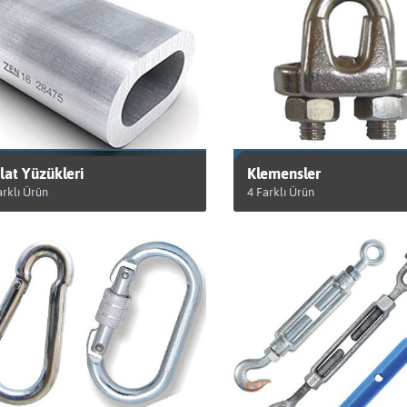
lat Yüzükleri
Klemensler
arklı Ürün
4 Farklı Ürün
RÜNLERİ GÖRÜNTÜLE
ÜRÜNLERİ GÖRÜNTÜLE