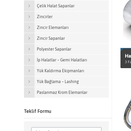
Çelik Halat Sapanlar
Zincirler
Zincir Elemanları
Zincir Sapanlar
Polyester Sapanlar
Ha
İp Halatlar – Gemi Halatları
3 F
Yük Kaldırma Ekipmanları
Ü
Yük Bağlama – Lashing
Paslanmaz Krom Elemanlar
Teklif Formu