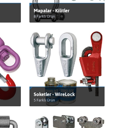
Mapalar - Kilitler
8 Farklı Ürün
ÜRÜNLERİ GÖRÜNTÜLE
Soketler - WireLock
5 Farklı Ürün
ÜRÜNLERİ GÖRÜNTÜLE