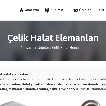
Anasayfa
Kurumsal
Ürünler
Galeri
Çelik Halat Elemanları
Anasayfa
»
Ürünler
»
Çelik Halat Elemanları
ik halat elemanları
el olarak çelik halatlar ile birlikte kombine edilerek kullanılan ve kull
at elemanları
;
Halat yüzükleri
,
klemensler
,
radansalar
,
karabinalar
,
ge
etler
,
makaralar
,
mandikapanlar
,
halkalar
ve benzeri ürün gruplarından