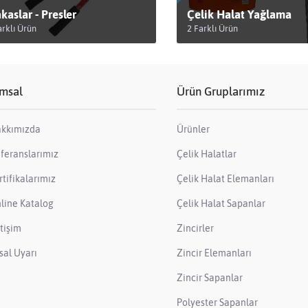
kaslar - Presler
Çelik Halat Yağlama
arklı Ürün
2 Farklı Ürün
RÜNLERİ GÖRÜNTÜLE
ÜRÜNLERİ GÖRÜNTÜLE
msal
Ürün Gruplarımız
kkımızda
Ürünler
feranslarımız
Çelik Halatlar
rtifikalarımız
Çelik Halat Elemanları
line Katalog
Çelik Halat Sapanlar
etişim
Zincirler
sal Uyarı
Zincir Elemanları
Zincir Sapanlar
Polyester Sapanlar