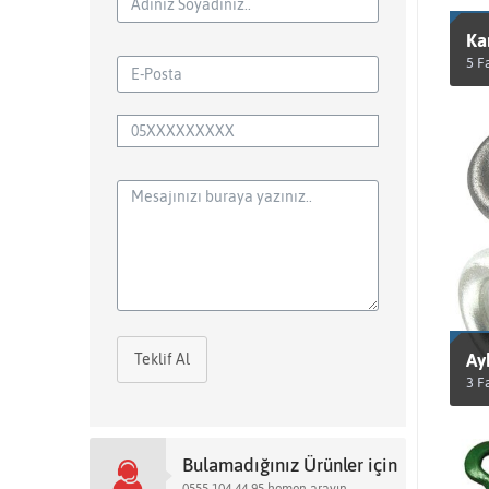
Ka
5 F
Ü
Ay
Teklif Al
3 F
Ü
Bulamadığınız Ürünler için