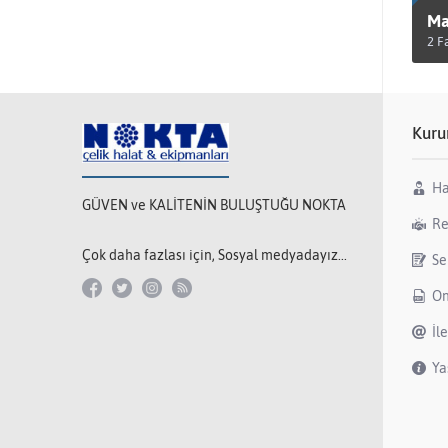
Ma
2 F
Ü
Kuru
Ha
GÜVEN ve KALİTENİN BULUŞTUĞU NOKTA
Re
Çok daha fazlası için, Sosyal medyadayız...
Se
On
İl
Ya