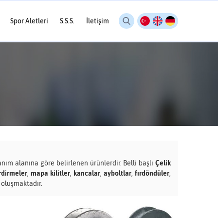
Spor Aletleri
S.S.S.
İletişim
anım alanına göre belirlenen ürünlerdir. Belli başlı
Çelik
rdirmeler
,
mapa kilitler
,
kancalar
,
ayboltlar
,
fırdöndüler
,
 oluşmaktadır.