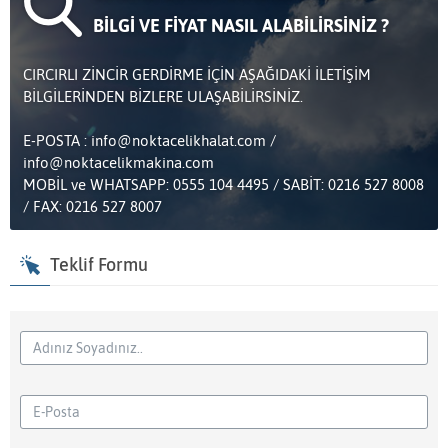
BİLGİ VE FİYAT NASIL ALABİLİRSİNİZ ?
CIRCIRLI ZİNCİR GERDİRME İÇİN AŞAĞIDAKİ İLETİŞİM
BİLGİLERİNDEN BİZLERE ULAŞABİLİRSİNİZ.
E-POSTA : info@noktacelikhalat.com /
info@noktacelikmakina.com
MOBİL ve WHATSAPP: 0555 104 4495 / SABİT: 0216 527 8008
/ FAX: 0216 527 8007
Teklif Formu