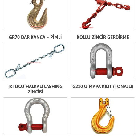
GR70 DAR KANCA – PİMLİ
KOLLU ZİNCİR GERDİRME
İKİ UCU HALKALI LASHİNG
G210 U MAPA KİLİT (TONAJLI)
ZİNCİRİ