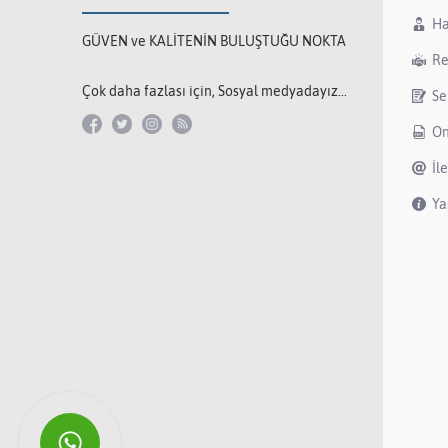
Ha
GÜVEN ve KALİTENİN BULUŞTUĞU NOKTA
Re
Çok daha fazlası için, Sosyal medyadayız...
Se
On
İl
Ya