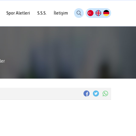
Spor Aletleri
S.S.S.
İletişim
ler