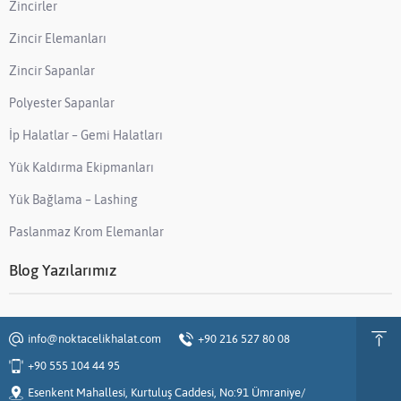
Zincirler
Zincir Elemanları
Zincir Sapanlar
Polyester Sapanlar
İp Halatlar – Gemi Halatları
Yük Kaldırma Ekipmanları
Yük Bağlama – Lashing
Paslanmaz Krom Elemanlar
Blog Yazılarımız
info@noktacelikhalat.com
+90 216 527 80 08
+90 555 104 44 95
Esenkent Mahallesi, Kurtuluş Caddesi, No:91 Ümraniye/