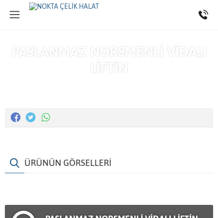
PASLANMAZ NORSMENLİ VİDALI
LİFTİN
Anasayfa
»
Ürünler
»
Paslanmaz Krom Elemanlar
ÜRÜNÜN GÖRSELLERİ