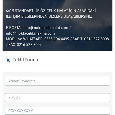
6×19 STANDART LİF ÖZ ÇELİK HALAT İÇİN AŞAĞIDAKİ
İLETİŞİM BİLGİLERİNDEN BİZLERE ULAŞABİLİRSİNİZ.
E-POSTA : info@noktacelikhalat.com /
info@noktacelikmakina.com
MOBİL ve WHATSAPP: 0555 104 4495 / SABİT: 0216 527 8008
/ FAX: 0216 527 8007
Teklif Formu